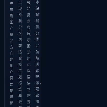
本
呈
签
先
站
现
和
查
仅
欧
提
看
提
美
示
国
供
分
条
产
分
区
展
精
类
内
示，
品
导
容，
回
方
航
适
访
向
与
合
时
的
阅
按
可
用
读
主
以
户，
提
题、
更
页
示，
标
快
面
建
签
判
提
议
和
断
供
用
更
是
标