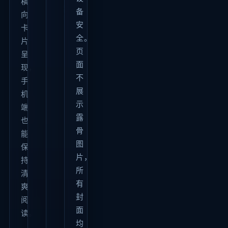
横
备
向
安
卡
全。
片
页
呈
面
现，
不
手
展
机
示
端
露
也
骨
能
图
保
片，
持
所
清
有
爽
封
阅
面
读。
均