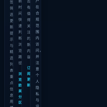
户
新
否
签
在
时
有
筛
合
间
值
选、
规
快
得
更
范
速
关
新
围
判
注
提
内
断
的
示
访
浏
新
与
问，
览
内
精
并
路
容。
选
注
径。
列
订
意
表，
阅
浏
个
重
→
更
览
人
点
新
欧
隐
→
信
美
私
息
分
与
用
区
设